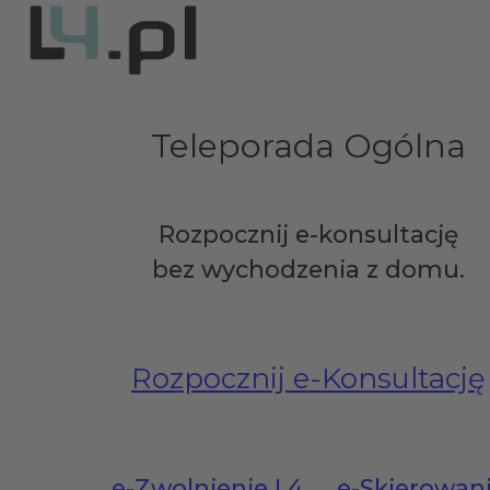
Teleporada Ogólna
Rozpocznij e-konsultację
bez wychodzenia z domu.
Rozpocznij e-Konsultację
e-Zwolnienie L4
e-Skierowan